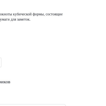
локноты кубической формы, состоящие
умаги для заметок.
риков