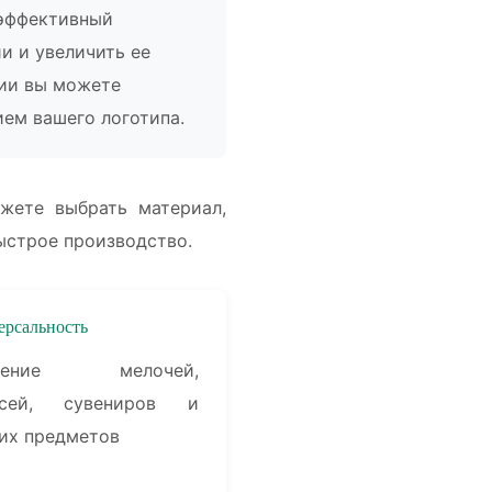
 эффективный
и и увеличить ее
нии вы можете
ием вашего логотипа.
жете выбрать материал,
ыстрое производство.
ерсальность
анение мелочей,
исей, сувениров и
их предметов