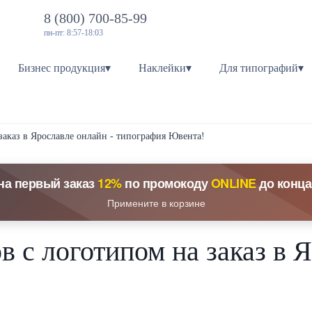
8 (800) 700-85-99
пн-пт: 8:57-18:03
Бизнес продукция▾
Наклейки▾
Для типографий▾
заказ в Ярославле онлайн - типография Ювента!
на первый заказ
12%
по промокоду
ONLINE
до конца
Примените в корзине
в с логотипом на заказ в 