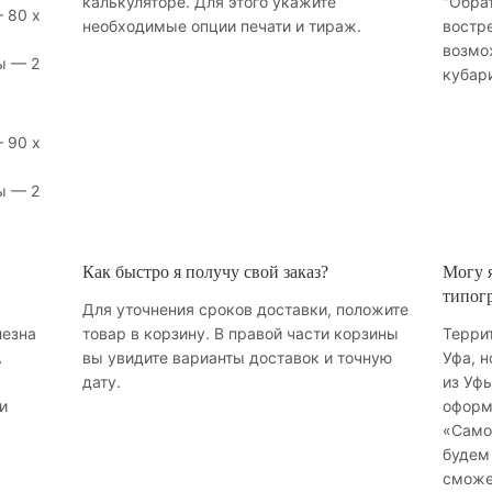
калькуляторе. Для этого укажите
"Обрат
 80 х
необходимые опции печати и тираж.
востр
возмо
ы — 2
кубар
 90 х
ы — 2
Как быстро я получу свой заказ?
Могу я
типог
Для уточнения сроков доставки, положите
лезна
товар в корзину. В правой части корзины
Терри
А
вы увидите варианты доставок и точную
Уфа, н
дату.
из Уфы
и
оформ
«Само
будем 
сможе