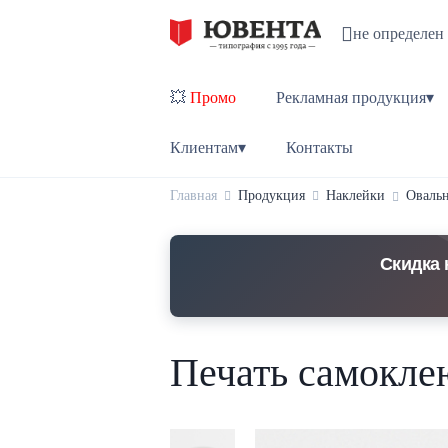
не определен
💥
Промо
Рекламная продукция▾
Клиентам▾
Контакты
Главная
Продукция
Наклейки
Оваль
Скидка 
Печать самокле