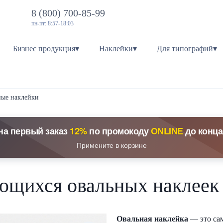
8 (800) 700-85-99
пн-пт: 8:57-18:03
Бизнес продукция▾
Наклейки▾
Для типографий▾
ные наклейки
на первый заказ
12%
по промокоду
ONLINE
до конца
Примените в корзине
ющихся овальных наклеек 
Овальная наклейка
— это са