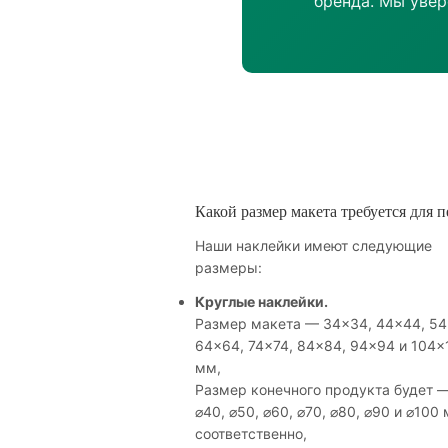
бренда. Мы увер
Какой размер макета требуется для п
Наши наклейки имеют следующие
размеры:
Круглые наклейки.
Размер макета — 34×34, 44×44, 54
64×64, 74×74, 84×84, 94×94 и 104×
мм,
Размер конечного продукта будет —
⌀40, ⌀50, ⌀60, ⌀70, ⌀80, ⌀90 и ⌀100
соответственно,