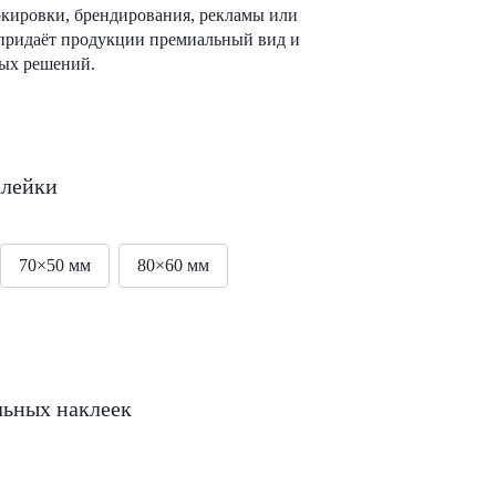
ркировки, брендирования, рекламы или
 придаёт продукции премиальный вид и
ных решений.
клейки
70×50 мм
80×60 мм
льных наклеек