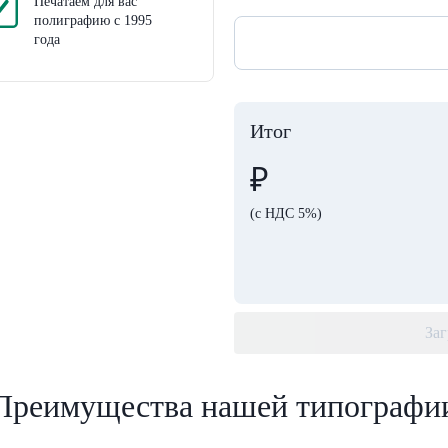
Печатаем для вас
полиграфию с 1995
года
Итог
₽
(с НДС 5%)
Заг
Преимущества нашей типографи