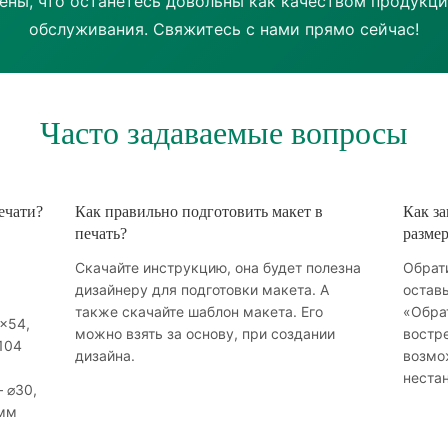
ены, что останетесь довольны как качеством продукци
обслуживания. Свяжитесь с нами прямо сейчас!
Часто задаваемые вопросы
ечати?
Как правильно подготовить макет в
Как за
печать?
размер
Скачайте инструкцию, она будет полезна
Обрати
дизайнеру для подготовки макета. А
оставь
также скачайте шаблон макета. Его
«Обрат
×54,
можно взять за основу, при создании
востр
104
дизайна.
возмо
неста
 ⌀30,
 мм