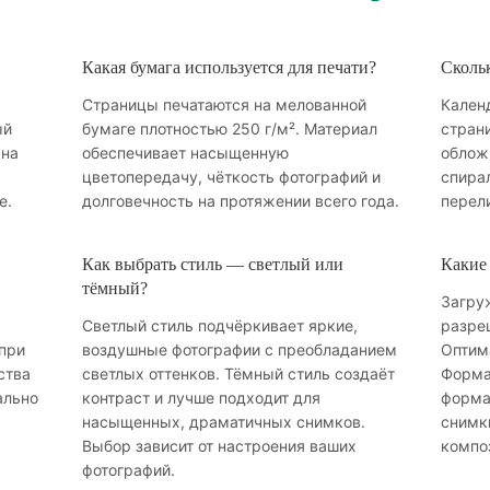
Какая бумага используется для печати?
Скольк
Страницы печатаются на мелованной
Календ
ый
бумаге плотностью 250 г/м². Материал
страни
 на
обеспечивает насыщенную
облож
цветопередачу, чёткость фотографий и
спира
е.
долговечность на протяжении всего года.
перел
Как выбрать стиль — светлый или
Какие
тёмный?
Загру
Светлый стиль подчёркивает яркие,
разре
при
воздушные фотографии с преобладанием
Оптим
ства
светлых оттенков. Тёмный стиль создаёт
Форма
ально
контраст и лучше подходит для
форма
насыщенных, драматичных снимков.
снимк
Выбор зависит от настроения ваших
компо
фотографий.