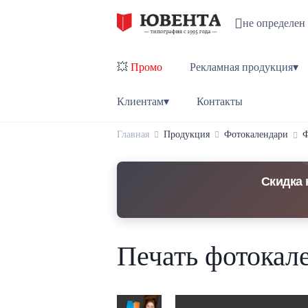
не определен
💥
Промо
Рекламная продукция▾
Клиентам▾
Контакты
Главная
Продукция
Фотокалендари
Ф
Скидка 
Печать фотокале