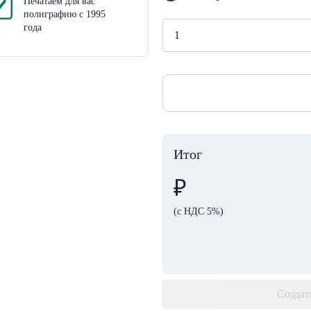
Печатаем для вас
полиграфию с 1995
года
Итог
₽
(с НДС 5%)
Создат