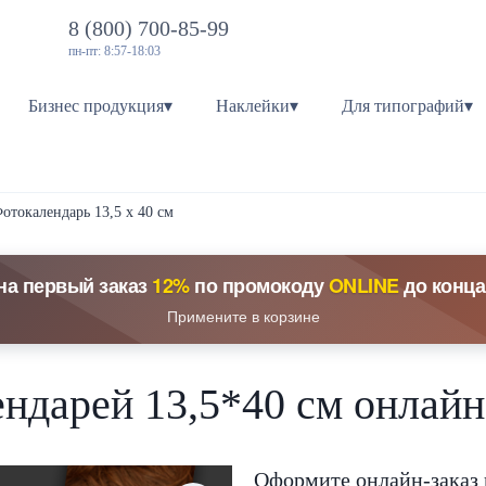
8 (800) 700-85-99
пн-пт: 8:57-18:03
Бизнес продукция▾
Наклейки▾
Для типографий▾
отокалендарь 13,5 х 40 см
на первый заказ
12%
по промокоду
ONLINE
до конца
Примените в корзине
ндарей 13,5*40 см онлайн
Оформите онлайн-заказ 