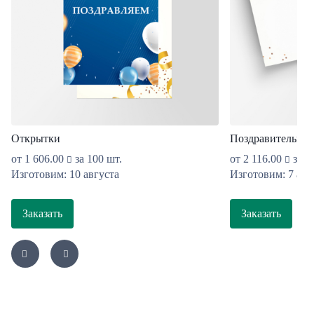
Открытки
Поздравительные
от
1 606.00
за 100 шт.
от
2 116.00
за 1
Изготовим: 10 августа
Изготовим: 7 авг
Заказать
Заказать