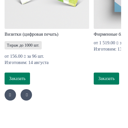
Визитки (цифровая печать)
Фирменные блан
от
1 519.00
за 1
Тираж до 1000 шт.
Изготовим: 13 ав
от
156.00
за 96 шт.
Изготовим: 14 августа
Заказать
Заказать