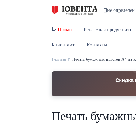
не определен
💥
Промо
Рекламная продукция▾
Клиентам▾
Контакты
Главная
Печать бумажных пакетов А4 на з
Скидка 
Печать бумажны