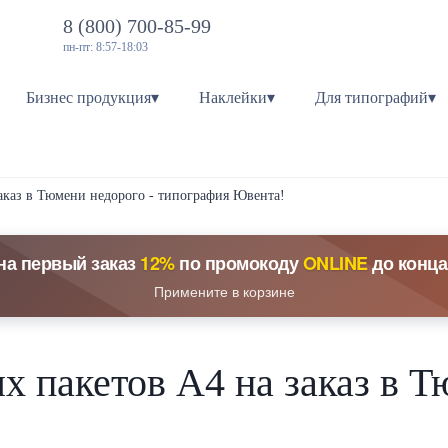
8 (800) 700-85-99
пн-пт: 8:57-18:03
Бизнес продукция▾
Наклейки▾
Для типографий▾
аказ в Тюмени недорого - типография Ювента!
на первый заказ
12%
по промокоду
ONLINE
до конца
Примените в корзине
х пакетов А4 на заказ в 