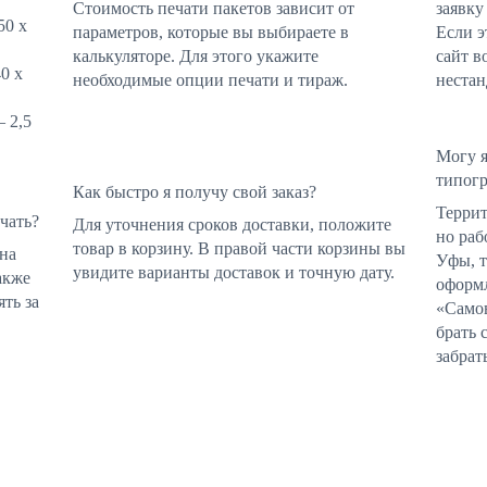
Стоимость печати пакетов зависит от
заявку
50 х
параметров, которые вы выбираете в
Если э
калькуляторе. Для этого укажите
сайт в
0 х
необходимые опции печати и тираж.
нестан
 2,5
Могу я
типог
Как быстро я получу свой заказ?
Террит
чать?
Для уточнения сроков доставки, положите
но раб
товар в корзину. В правой части корзины вы
зна
Уфы, т
увидите варианты доставок и точную дату.
акже
оформл
ть за
«Самов
брать 
забрат