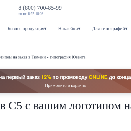
8 (800) 700-85-99
пн-пт: 8:57-18:03
Бизнес продукция▾
Наклейки▾
Для типографий▾
отипом на заказ в Тюмени - типография Ювента!
на первый заказ
12%
по промокоду
ONLINE
до конца
Примените в корзине
в С5 с вашим логотипом на