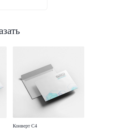
азать
Конверт С4