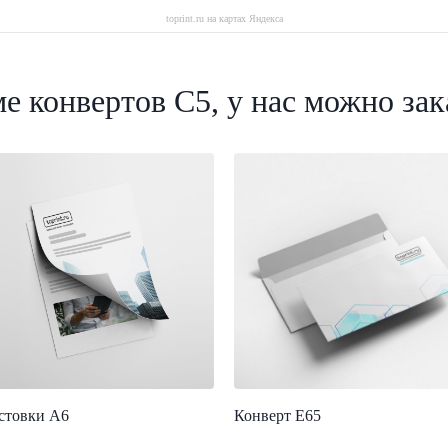
toprint.ru на картах Яндекса
е конвертов C5, у нас можно зак
стовки А6
Конверт E65