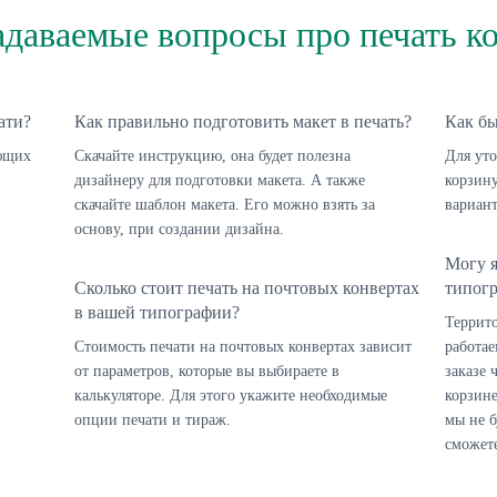
адаваемые вопросы про печать к
ати?
Как правильно подготовить макет в печать?
Как бы
ующих
Скачайте инструкцию, она будет полезна
Для уто
дизайнеру для подготовки макета. А также
корзину
скачайте шаблон макета. Его можно взять за
вариант
основу, при создании дизайна.
Могу я
Сколько стоит печать на почтовых конвертах
типог
в вашей типографии?
Террит
Стоимость печати на почтовых конвертах зависит
работае
от параметров, которые вы выбираете в
заказе 
калькуляторе. Для этого укажите необходимые
корзин
опции печати и тираж.
мы не б
сможет