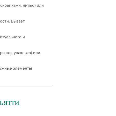
скрепками, нитью) или
кости. Бывает
изуального и
рытки, упаковка) или
нужные элементы
льятти