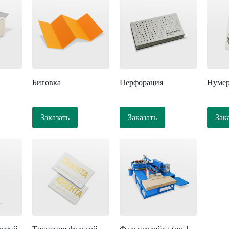
Биговка
Перфорация
Нумер
Заказать
Заказать
Зак