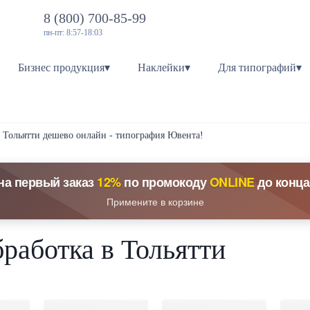
8 (800) 700-85-99
пн-пт: 8:57-18:03
Бизнес продукция▾
Наклейки▾
Для типографий▾
в Тольятти дешево онлайн - типография Ювента!
на первый заказ
12%
по промокоду
ONLINE
до конца
Примените в корзине
работка в Тольятти