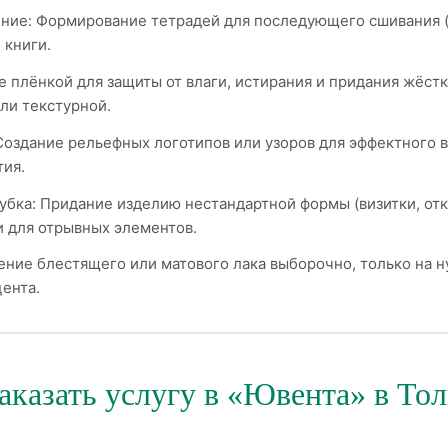
ние: Формирование тетрадей для последующего сшивания (
 книги.
е плёнкой для защиты от влаги, истирания и придания жёст
ли текстурной.
Создание рельефных логотипов или узоров для эффектного в
тия.
бка: Придание изделию нестандартной формы (визитки, отк
 для отрывных элементов.
ение блестящего или матового лака выборочно, только на 
цента.
аказать услугу в «Ювента» в То