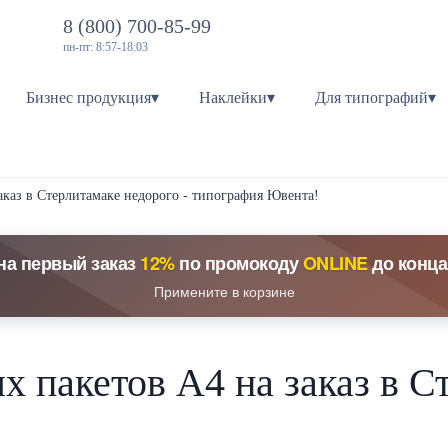
8 (800) 700-85-99
пн-пт: 8:57-18:03
Бизнес продукция▾
Наклейки▾
Для типографий▾
аказ в Стерлитамаке недорого - типография Ювента!
на первый заказ
12%
по промокоду
ONLINE
до конца
Примените в корзине
 пакетов А4 на заказ в С