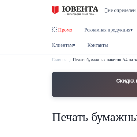
не определен
💥
Промо
Рекламная продукция▾
Клиентам▾
Контакты
Главная
Печать бумажных пакетов А4 на з
Скидка 
Печать бумажных