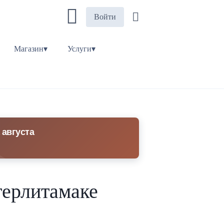
Войти
Магазин▾
Услуги▾
 августа
терлитамаке