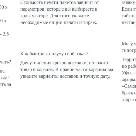
Стоимость печати пакетов зависит от
заявку
50 х
параметров, которые вы выбираете в
Если э
калькуляторе. Для этого укажите
сайт в
0 х
необходимые опции печати и тираж.
нестан
 2,5
Могу я
типог
Как быстро я получу свой заказ?
Террит
чать?
Для уточнения сроков доставки, положите
но раб
товар в корзину. В правой части корзины вы
зна
Уфы, т
увидите варианты доставок и точную дату.
акже
оформл
ть за
«Самов
брать 
забрат