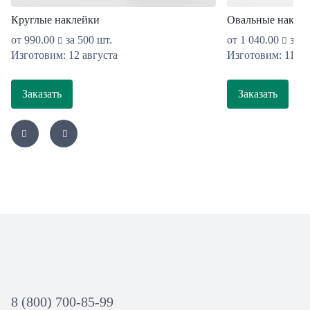
Круглые наклейки
Овальные накле
от
990.00
за 500 шт.
от
1 040.00
за 5
Изготовим: 12 августа
Изготовим: 11 ав
Заказать
Заказать
8 (800) 700-85-99