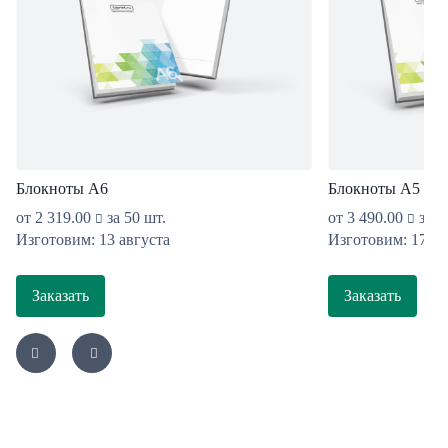
Блокноты А6
Блокноты А5
от
2 319.00
за 50 шт.
от
3 490.00
за 5
Изготовим: 13 августа
Изготовим: 17 ав
Заказать
Заказать