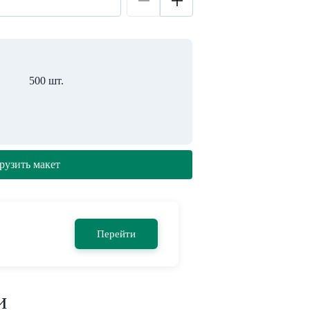
500 шт.
рузить макет
Перейти
и