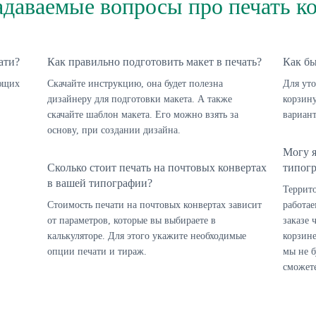
адаваемые вопросы про печать к
ати?
Как правильно подготовить макет в печать?
Как бы
ующих
Скачайте инструкцию, она будет полезна
Для уто
дизайнеру для подготовки макета. А также
корзину
скачайте шаблон макета. Его можно взять за
вариант
основу, при создании дизайна.
Могу я
Сколько стоит печать на почтовых конвертах
типог
в вашей типографии?
Террит
Стоимость печати на почтовых конвертах зависит
работае
от параметров, которые вы выбираете в
заказе 
калькуляторе. Для этого укажите необходимые
корзин
опции печати и тираж.
мы не б
сможет