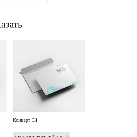
казать
Конверт С4
Срок изготовления 3-5 дней