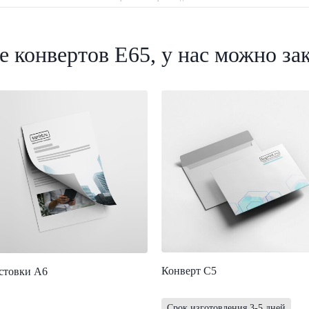
 конвертов Е65, у нас можно за
Конверт С5
стовки А6
Срок изготовления 3-5 дней