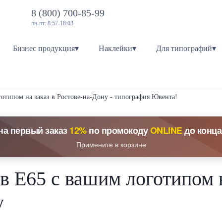
8 (800) 700-85-99
пн-пт: 8:57-18:03
Бизнес продукция▾
Наклейки▾
Для типографий▾
готипом на заказ в Ростове-на-Дону - типография Ювента!
на первый заказ
12%
по промокоду
ONLINE
до конца
Примените в корзине
в Е65 с вашим логотипом н
у