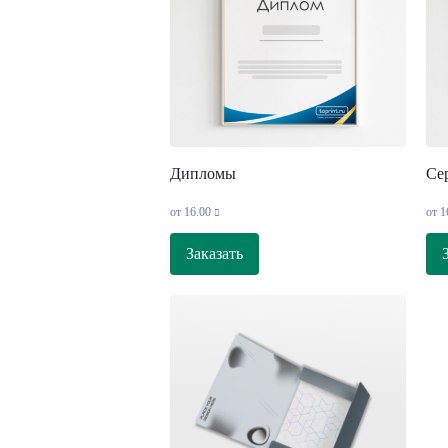
Дипломы
Се
от
16.00
от
1
Заказать