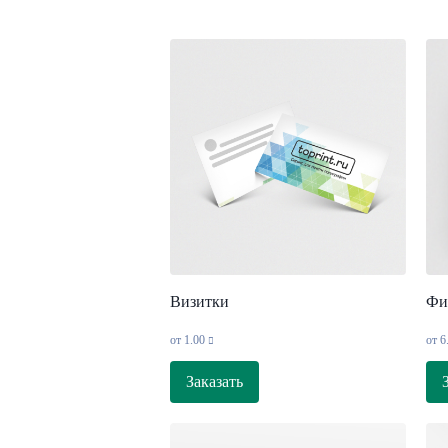
Визитки
Фи
от
1.00
от
6
Заказать