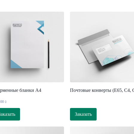
рменные бланки А4
Почтовые конверты (Е65, С4, 
.00
Заказать
Заказать