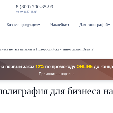
8 (800) 700-85-99
пн-пт: 8:57-18:03
Бизнес продукция▾
Наклейки▾
Для типографий▾
знеса печать на заказ в Новороссийске - типография Ювента!
на первый заказ
12%
по промокоду
ONLINE
до конца
Примените в корзине
олиграфия для бизнеса на 