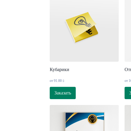
Кубарики
От
от
91.00
от
1
Заказать