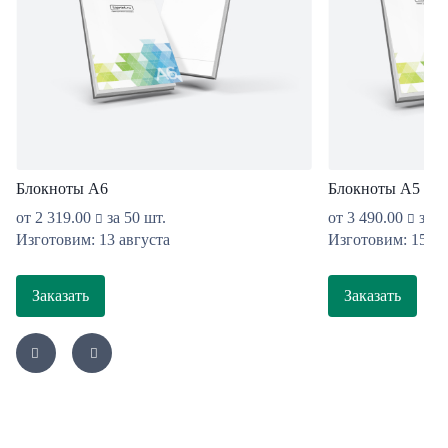
Блокноты А6
Блокноты А5
от
2 319.00
за 50 шт.
от
3 490.00
за 5
Изготовим: 13 августа
Изготовим: 15 ав
Заказать
Заказать