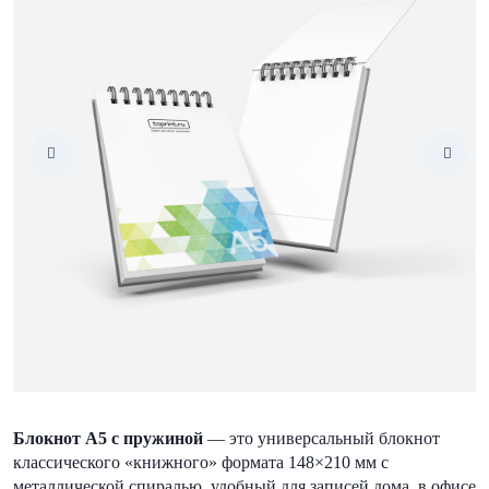
Блокнот А5 с пружиной
— это универсальный блокнот
классического «книжного» формата 148×210 мм с
металлической спиралью, удобный для записей дома, в офисе