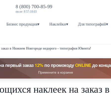
8 (800) 700-85-99
пн-пт: 8:57-18:03
Бизнес продукция▾
Наклейки▾
Для типографий▾
 заказ в Нижнем Новгороде недорого - типография Ювента!
на первый заказ
12%
по промокоду
ONLINE
до конца
Примените в корзине
ющихся наклеек на заказ 