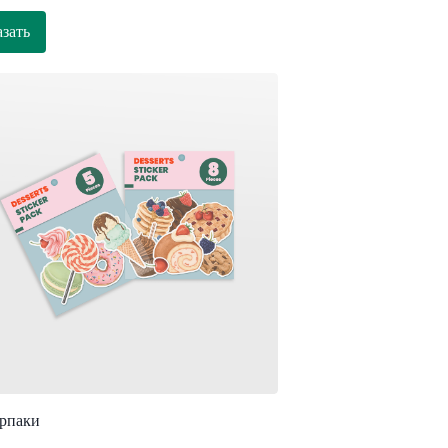
азать
рпаки