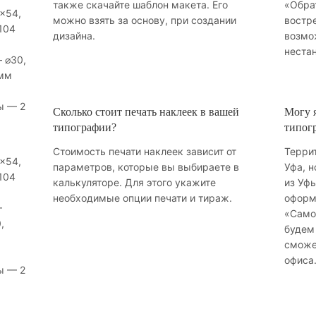
также скачайте шаблон макета. Его
«Обрат
×54,
можно взять за основу, при создании
востр
104
дизайна.
возмо
неста
 ⌀30,
 мм
ы — 2
Сколько стоит печать наклеек в вашей
Могу я
типографии?
типог
Стоимость печати наклеек зависит от
Терри
×54,
параметров, которые вы выбираете в
Уфа, н
104
калькуляторе. Для этого укажите
из Уфы
необходимые опции печати и тираж.
оформ
—
«Само
,
будем 
сможе
офиса
ы — 2