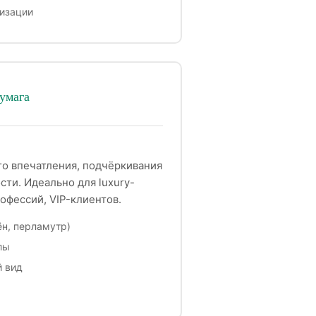
изации
умага
го впечатления, подчёркивания
сти. Идеально для luxury-
офессий, VIP-клиентов.
ён, перламутр)
лы
 вид