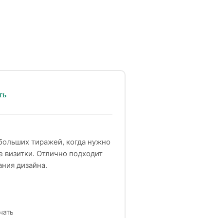
ть
ебольших тиражей, когда нужно
е визитки. Отлично подходит
ания дизайна.
чать