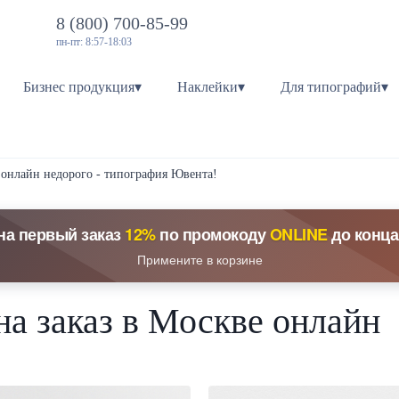
8 (800) 700-85-99
пн-пт: 8:57-18:03
Бизнес продукция▾
Наклейки▾
Для типографий▾
е онлайн недорого - типография Ювента!
на первый заказ
12%
по промокоду
ONLINE
до конца
Примените в корзине
на заказ в Москве онлайн