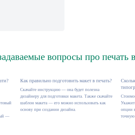
задаваемые вопросы про печать 
ати?
Как правильно подготовить макет в печать?
Скольк
типог
Скачайте инструкцию — она будет полезна
дизайнеру для подготовки макета. Также скачайте
Стоимо
отовый
шаблон макета — его можно использовать как
Укажите
основу при создании дизайна.
опции в
вый —
точную