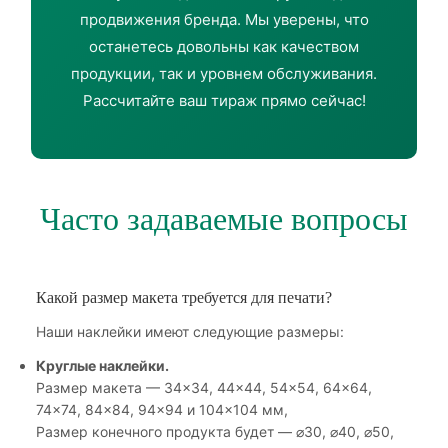
продвижения бренда. Мы уверены, что
останетесь довольны как качеством
продукции, так и уровнем обслуживания.
Рассчитайте ваш тираж прямо сейчас!
Часто задаваемые вопросы
Какой размер макета требуется для печати?
Наши наклейки имеют следующие размеры:
Круглые наклейки.
Размер макета — 34×34, 44×44, 54×54, 64×64,
74×74, 84×84, 94×94 и 104×104 мм,
Размер конечного продукта будет — ⌀30, ⌀40, ⌀50,