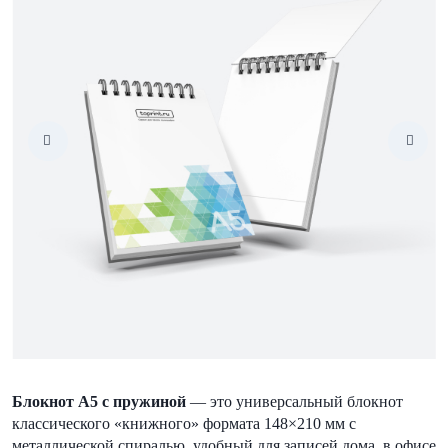
Блокнот А5 с пружиной
— это универсальный блокнот
классического «книжного» формата 148×210 мм с
металлической спиралью, удобный для записей дома, в офисе