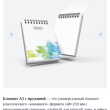
Блокнот А5 с пружиной
— это универсальный блокнот
классического «книжного» формата 148×210 мм с
металлической спиралью, удобный для записей дома, в офисе