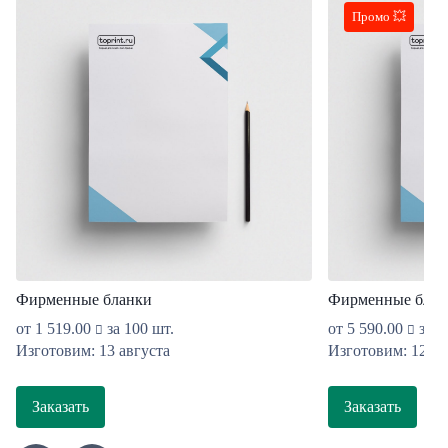
Промо 💥
П
Фирменные бланки
Фирменные блан
от
1 519.00
за 100 шт.
от
5 590.00
за 1
Изготовим: 13 августа
Изготовим: 12 ав
Заказать
Заказать