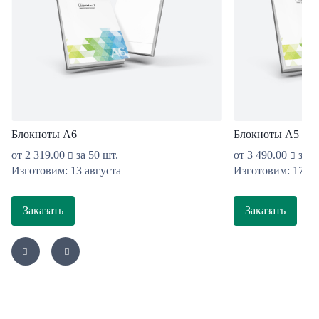
Блокноты А6
Блокноты А5
от
2 319.00
за 50 шт.
от
3 490.00
за 5
Изготовим: 13 августа
Изготовим: 17 ав
Заказать
Заказать