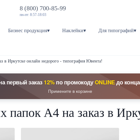
8 (800) 700-85-99
пн-пт: 8:57-18:03
Бизнес продукция▾
Наклейки▾
Для типографий▾
аз в Иркутске онлайн недорого - типография Ювента!
на первый заказ
12%
по промокоду
ONLINE
до конца
Примените в корзине
 папок А4 на заказ в Ирк