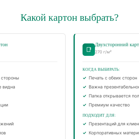
Какой картон выбрать?
ртон
Двухсторонний кар
📑
270 г/м²
КОГДА ВЫБИРАТЬ:
й стороны
Печать с обеих сторон
е видна
Важна презентабельно
Папка открывается по
ации
Премиум качество
ПОДХОДИТ ДЛЯ:
ожений
Презентаций для клиен
лов
Корпоративных матери