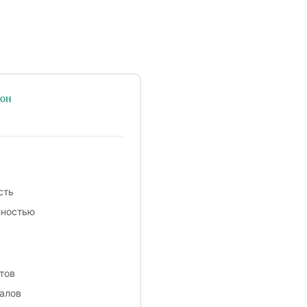
тон
сть
лностью
тов
алов