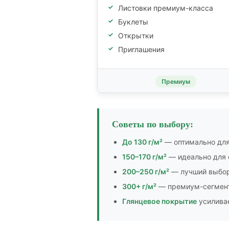
Листовки премиум-класса
Буклеты
Открытки
Приглашения
Премиум
Советы по выбору:
До 130 г/м²
— оптимально для 
150–170 г/м²
— идеально для 
200–250 г/м²
— лучший выбор
300+ г/м²
— премиум-сегмент
Глянцевое покрытие
усиливае