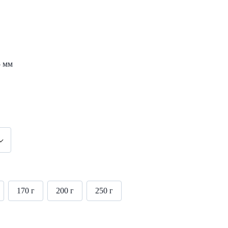
5 мм
170 г
200 г
250 г