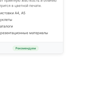
ет приятную жёсткость и отлично
трится в цветной печати.
истовки А4, А5
уклеты
аталоги
резентационные материалы
Рекомендуем