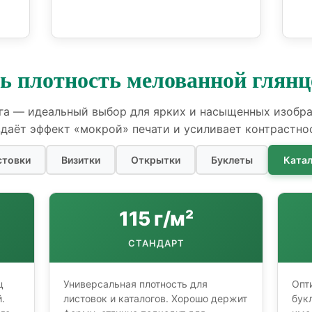
ь плотность мелованной глянц
га — идеальный выбор для ярких и насыщенных изобр
даёт эффект «мокрой» печати и усиливает контрастно
стовки
Визитки
Открытки
Буклеты
Катал
115 г/м²
СТАНДАРТ
ц
Универсальная плотность для
Опт
.
листовок и каталогов. Хорошо держит
бук