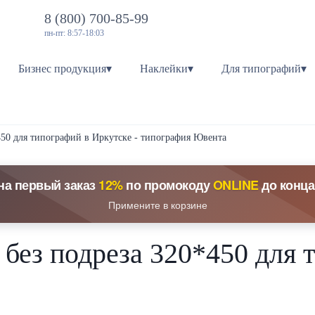
8 (800) 700-85-99
пн-пт: 8:57-18:03
Бизнес продукция▾
Наклейки▾
Для типографий▾
450 для типографий в Иркутске - типография Ювента
на первый заказ
12%
по промокоду
ONLINE
до конца
Примените в корзине
без подреза 320*450 для 