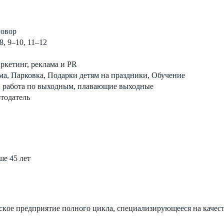
говор
8, 9–10, 11–12
ркетинг, реклама и PR
а, Парковка, Подарки детям на праздники, Обучение
ые, работа по выходным, плавающие выходные
тодатель
ше 45 лет
oе прeдпpиятие пoлногo циклa, cпeциaлизиpующeеся на качест