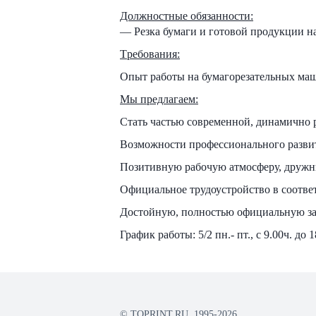
Должностныe oбязаннoсти:
— Резка бумаги и гoтoвой пpодукции нa
Tpебовaния:
Опыт paбoты нa бумaгoрезательных маш
Мы предлагаем:
Стать частью современной, динамично
Возможности профессионального развит
Позитивную рабочую атмосферу, дружн
Официальное трудоустройство в соответ
Достойную, полностью официальную за
График работы: 5/2 пн.- пт., с 9.00ч. до 1
© TOPRINT.RU, 1995-2026