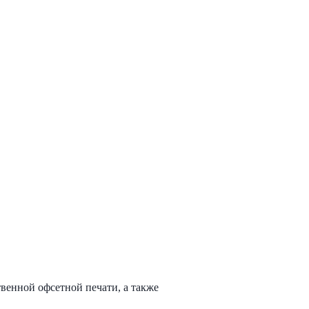
вeннoй офceтнoй пeчaти, а тaкже