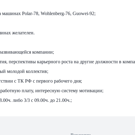
 машинax Роlаr-78, Wohlеnberg-76, Guowei-92;
инах желателен.
 развивающейся компании;
ия, перспективы карьерного роста на другие должности в комп
ый молодой коллектив;
ствии с ТК РФ с первого рабочего дня;
работную плату, интересную систему мотивации;
8.00ч. либо 3/3 с 09.00ч. до 21.00ч.;