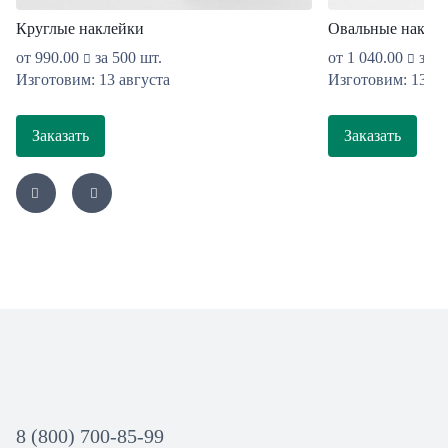
Круглые наклейки
Овальные накле
от
990.00
за 500 шт.
от
1 040.00
за 5
Изготовим: 13 августа
Изготовим: 13 ав
Заказать
Заказать
8 (800) 700-85-99