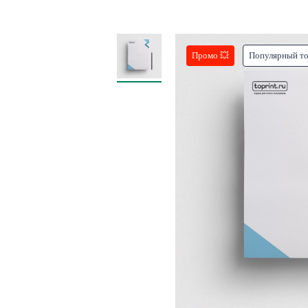
Промо 💥
Популярный т