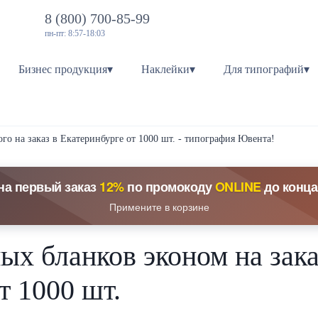
8 (800) 700-85-99
пн-пт: 8:57-18:03
Бизнес продукция▾
Наклейки▾
Для типографий▾
о на заказ в Екатеринбурге от 1000 шт. - типография Ювента!
на первый заказ
12%
по промокоду
ONLINE
до конца
Примените в корзине
х бланков эконом на зака
т 1000 шт.