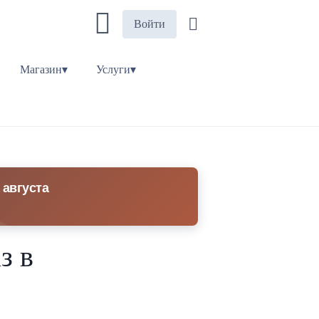
Войти
Магазин▾
Услуги▾
 августа
з в