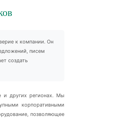
ков
ерие к компании. Он
едложений, писем
ает создать
е и других регионах. Мы
рупными корпоративными
орудование, позволяющее