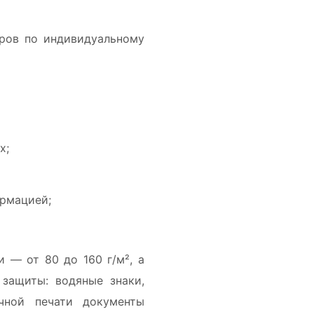
еров по индивидуальному
х;
ормацией;
 — от 80 до 160 г/м², а
защиты: водяные знаки,
чной печати документы