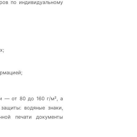
еров по индивидуальному
х;
ормацией;
 — от 80 до 160 г/м², а
защиты: водяные знаки,
чной печати документы