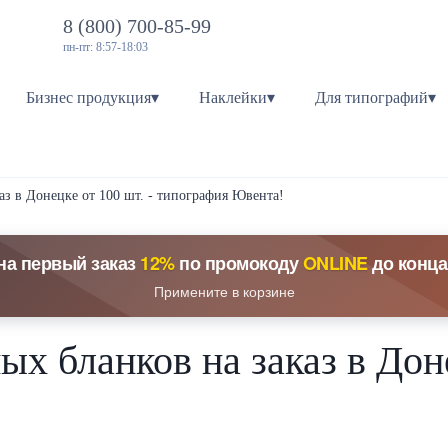
8 (800) 700-85-99
пн-пт: 8:57-18:03
Бизнес продукция▾
Наклейки▾
Для типографий▾
аз в Донецке от 100 шт. - типография Ювента!
на первый заказ
12%
по промокоду
ONLINE
до конца
Примените в корзине
х бланков на заказ в Доне