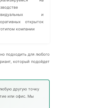
зводстве
дивидуальных и
поративных открыток
готипом компании
ьно подходить для любого
риант, который подойдет
 любую другую точку
тие или офис. Мы