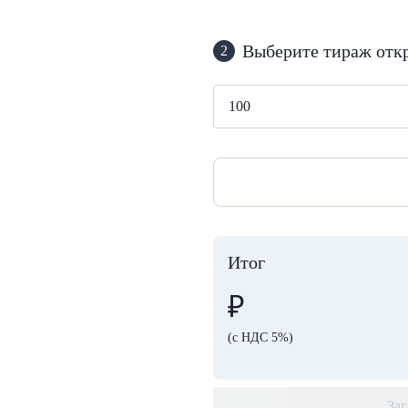
Выберите тираж отк
2
Итог
₽
(с НДС 5%)
Заг