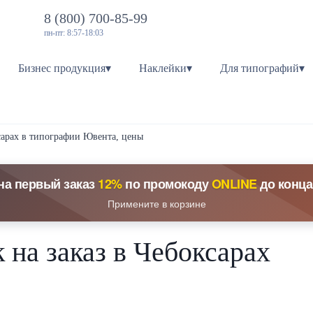
8 (800) 700-85-99
пн-пт: 8:57-18:03
Бизнес продукция▾
Наклейки▾
Для типографий▾
ксарах в типографии Ювента, цены
на первый заказ
12%
по промокоду
ONLINE
до конца
Примените в корзине
 на заказ в Чебоксарах