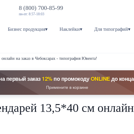
8 (800) 700-85-99
пн-пт: 8:57-18:03
Бизнес продукция▾
Наклейки▾
Для типографий▾
 онлайн на заказ в Чебоксарах - типография Ювента!
на первый заказ
12%
по промокоду
ONLINE
до конца
Примените в корзине
ндарей 13,5*40 см онлайн 