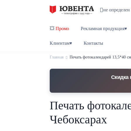
не определен
💥
Промо
Рекламная продукция▾
Клиентам▾
Контакты
Главная
Печать фотокалендарей 13,5*40 см
Скидка 
Печать фотокале
Чебоксарах