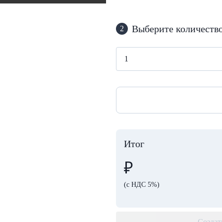
Выберите количество
2
Итог
₽
(с НДС 5%)
Создат