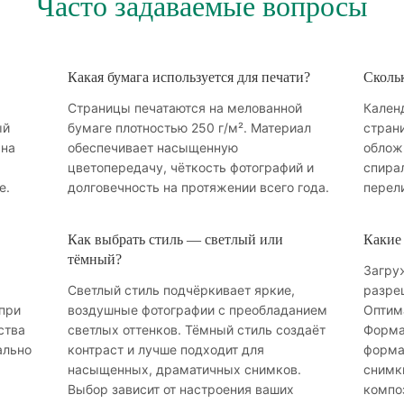
Часто задаваемые вопросы
Какая бумага используется для печати?
Скольк
Страницы печатаются на мелованной
Календ
ый
бумаге плотностью 250 г/м². Материал
страни
 на
обеспечивает насыщенную
облож
цветопередачу, чёткость фотографий и
спира
е.
долговечность на протяжении всего года.
перел
Как выбрать стиль — светлый или
Какие
тёмный?
Загру
Светлый стиль подчёркивает яркие,
разре
при
воздушные фотографии с преобладанием
Оптим
ства
светлых оттенков. Тёмный стиль создаёт
Форма
ально
контраст и лучше подходит для
форма
насыщенных, драматичных снимков.
снимк
Выбор зависит от настроения ваших
компо