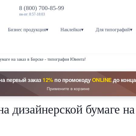
8 (800) 700-85-99
пн-пт: 8:57-18:03
Бизнес продукция▾
Наклейки▾
Для типографий▾
умаге на заказ в Бирске - типография Ювента!
на первый заказ
12%
по промокоду
ONLINE
до конца
Примените в корзине
на дизайнерской бумаге на