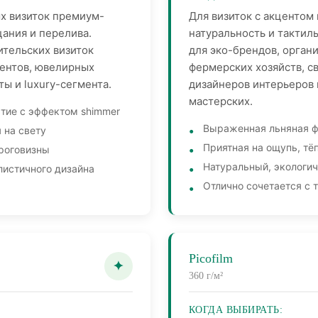
х визиток премиум-
Для визиток с акцентом 
цания и перелива.
натуральность и тактил
ительских визиток
для эко-брендов, орган
иентов, ювелирных
фермерских хозяйств, с
ты и luxury-сегмента.
дизайнеров интерьеров
мастерских.
тие с эффектом shimmer
Выраженная льняная ф
 на свету
Приятная на ощупь, тё
роговизны
Натуральный, экологи
истичного дизайна
Отлично сочетается с 
Picofilm
360 г/м²
КОГДА ВЫБИРАТЬ: