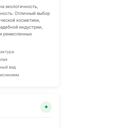
на экологичность,
ьность. Отличный выбор
ической косметики,
вадебной индустрии,
 и ремесленных
актура
плая
чный вид
тиснением