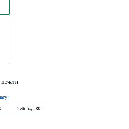
 печати
магу?
0 г
Nettuno, 280 г