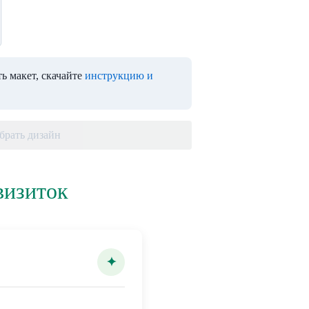
ь макет, скачайте
инструкцию и
брать дизайн
визиток