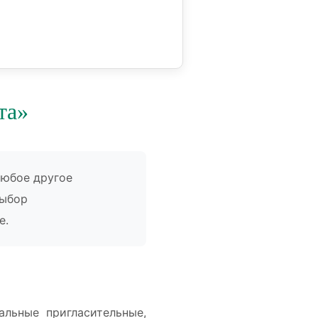
та»
любое другое
выбор
е.
альные пригласительные,