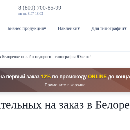
8 (800) 700-85-99
пн-пт: 8:57-18:03
Бизнес продукция▾
Наклейки▾
Для типографий▾
 в Белорецке онлайн недорого - типография Ювента!
на первый заказ
12%
по промокоду
ONLINE
до конца
Примените в корзине
тельных на заказ в Белор