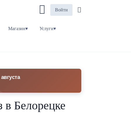
Войти
Магазин▾
Услуги▾
 августа
з в Белорецке