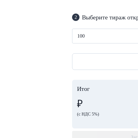
Выберите тираж отк
2
Итог
₽
(с НДС 5%)
Заг