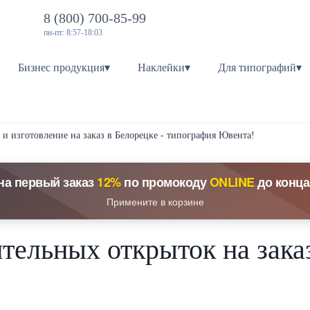
8 (800) 700-85-99
пн-пт: 8:57-18:03
Бизнес продукция▾
Наклейки▾
Для типографий▾
 и изготовление на заказ в Белорецке - типография Ювента!
на первый заказ
12%
по промокоду
ONLINE
до конца
Примените в корзине
тельных открыток на зака