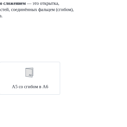
со сложением
— это открытка,
астей, соединённых фальцем (сгибом),
а.
А5 со сгибом в А6