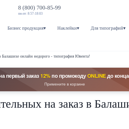
8 (800) 700-85-99
пн-пт: 8:57-18:03
Бизнес продукция▾
Наклейки▾
Для типографий▾
 в Балашихе онлайн недорого - типография Ювента!
на первый заказ
12%
по промокоду
ONLINE
до конца
Примените в корзине
тельных на заказ в Балаш