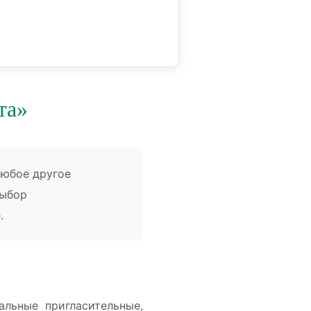
та»
любое другое
выбор
.
альные пригласительные,