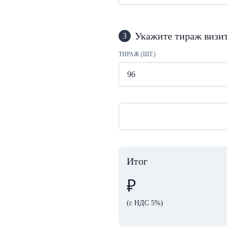
Укажите тираж визи
3
ТИРАЖ (ШТ.)
Итог
₽
(с НДС 5%)