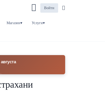
Войти
Магазин▾
Услуги▾
 августа
страхани