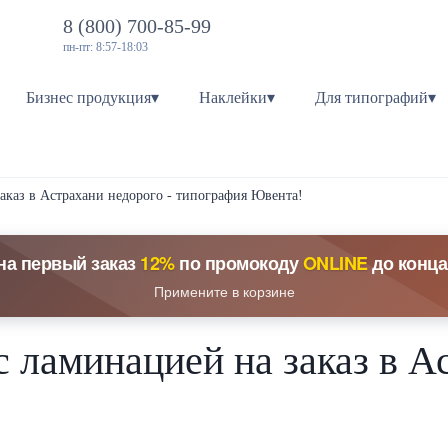
8 (800) 700-85-99
пн-пт: 8:57-18:03
Бизнес продукция▾
Наклейки▾
Для типографий▾
заказ в Астрахани недорого - типография Ювента!
на первый заказ
12%
по промокоду
ONLINE
до конца
Примените в корзине
с ламинацией на заказ в А